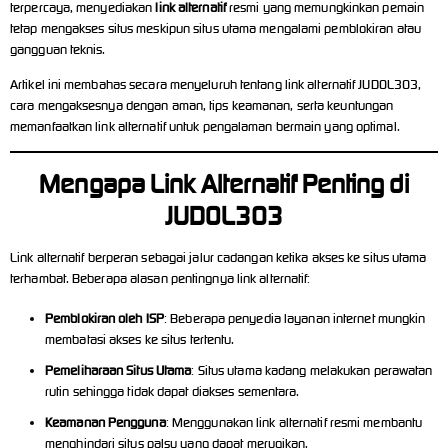
terpercaya, menyediakan
link alternatif
resmi yang memungkinkan pemain
tetap mengakses situs meskipun situs utama mengalami pemblokiran atau
gangguan teknis.
Artikel ini membahas secara menyeluruh tentang link alternatif JUDOL303,
cara mengaksesnya dengan aman, tips keamanan, serta keuntungan
memanfaatkan link alternatif untuk pengalaman bermain yang optimal.
Mengapa Link Alternatif Penting di
JUDOL303
Link alternatif berperan sebagai jalur cadangan ketika akses ke situs utama
terhambat. Beberapa alasan pentingnya link alternatif:
Pemblokiran oleh ISP
: Beberapa penyedia layanan internet mungkin
membatasi akses ke situs tertentu.
Pemeliharaan Situs Utama
: Situs utama kadang melakukan perawatan
rutin sehingga tidak dapat diakses sementara.
Keamanan Pengguna
: Menggunakan link alternatif resmi membantu
menghindari situs palsu yang dapat merugikan.