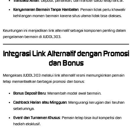
Transaksi Aman
: Deposit, penarikan, dan transfer saldo tetap lancar.
Kenyamanan Bermain Tanpa Hambatan
: Pemain tidak perlu khawatir
kehilangan momen bermain karena situs utama tidak bisa diakses.
Keuntungan ini menjadikan link alternatif sebagai komponen penting dalam
pengalaman bermain di JUDOL303.
Integrasi Link Alternatif dengan Promosi
dan Bonus
Mengakses JUDOL303 melalui link alternatif resmi memungkinkan pemain
tetap memanfaatkan berbagai promosi dan bonus:
Bonus Deposit Baru
: Menambah modal awal bermain.
Cashback Harian atau Mingguan
: Mengurangi kerugian dari taruhan
sebelumnya.
Event dan Turnamen Khusus
: Pemain tetap bisa ikut kompetisi dan
hadiah eksklusif.