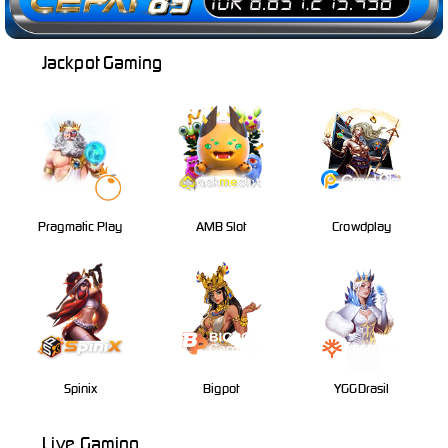
Jackpot Gaming
Pragmatic Play
AMB Slot
Crowdplay
Spinix
Bigpot
YGGDrasil
Live Gaming