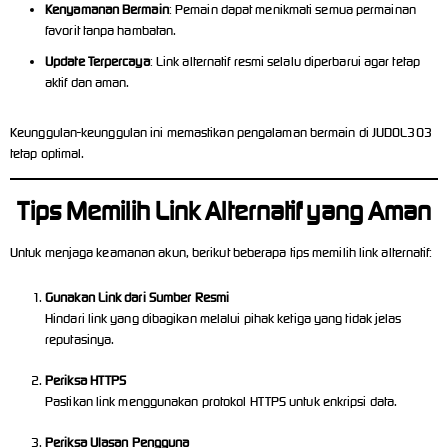
Kenyamanan Bermain
: Pemain dapat menikmati semua permainan
favorit tanpa hambatan.
Update Terpercaya
: Link alternatif resmi selalu diperbarui agar tetap
aktif dan aman.
Keunggulan-keunggulan ini memastikan pengalaman bermain di JUDOL303
tetap optimal.
Tips Memilih Link Alternatif yang Aman
Untuk menjaga keamanan akun, berikut beberapa tips memilih link alternatif:
Gunakan Link dari Sumber Resmi
Hindari link yang dibagikan melalui pihak ketiga yang tidak jelas
reputasinya.
Periksa HTTPS
Pastikan link menggunakan protokol HTTPS untuk enkripsi data.
Periksa Ulasan Pengguna